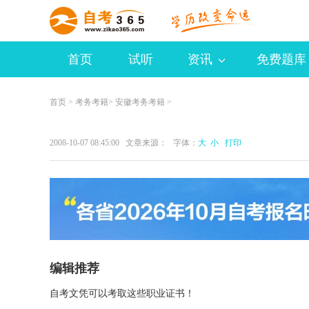
首页
试听
资讯
免费题库
首页
>
考务考籍
>
安徽考务考籍
>
2008-10-07 08:45:00 文章来源： 字体：
大
小
打印
编辑推荐
自考文凭可以考取这些职业证书！