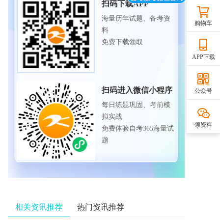
扫码下载APP
海量历年试题、备考资
购物车
料
免费下载领取
APP下载
扫码进入微信小程序
公众号
每日练题巩固、考前模
拟实战
领资料
免费体验自考365海量试
题
相关资讯推荐
热门资讯推荐