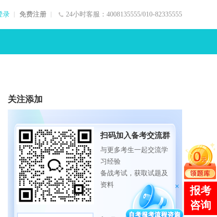
登录
免费注册
24小时客服：4008135555/010-82335555
关注添加
扫码加入备考交流群
与更多考生一起交流学
习经验
备战考试，获取试题及
资料