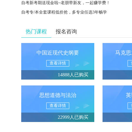
自考新考期送现金啦~老朋带新友，一起赚学费！
自考专/本全套课程低价抢，多专业任选3年畅学
热门课程
报名咨询
中国近现代史纲要
马克思
查看详情
14888人已购买
思想道德与法治
英
查看详情
22999人已购买