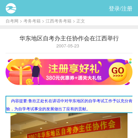
登录/注册
自考网
>
考务考籍
>
江西考务考籍
> 正文
华东地区自考办主任协作会在江西举行
2007-05-23
内容提要:
鲁欣正处长在讲话中对华东地区的自学考试工作予以充分肯定
验，为自学考试事业的发展做出了应有的贡献。