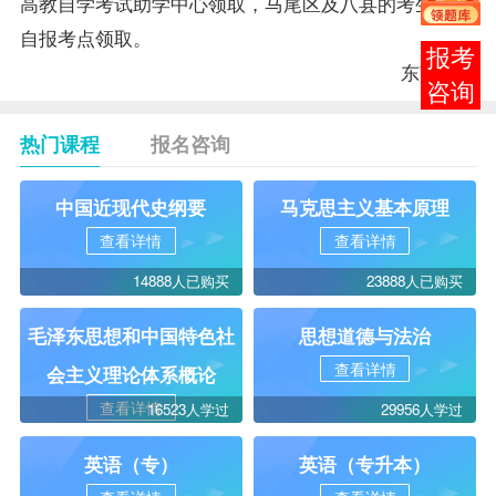
高教自学考试助学中心领取，马尾区及八县的考生到各
自
报考
点领取。
报考
东南快报
咨询
热门课程
报名咨询
中国近现代史纲要
马克思主义基本原理
查看详情
查看详情
14888人已购买
23888人已购买
毛泽东思想和中国特色社
思想道德与法治
查看详情
会主义理论体系概论
查看详情
16523人学过
29956人学过
英语（专）
英语（专升本）