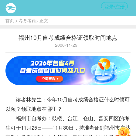
登录/注册
首页
>
考务考籍
> 正文
福州10月自考成绩合格证领取时间地点
2006-11-29
读者林先生：今年10月自考
成绩
合格证什么时候可
以领？领取地点在哪里？
福州市
自考办
：鼓楼、台江、仓山、晋安四区的考
生可于11月25日——11月30日，持
准考证
到福州市广达