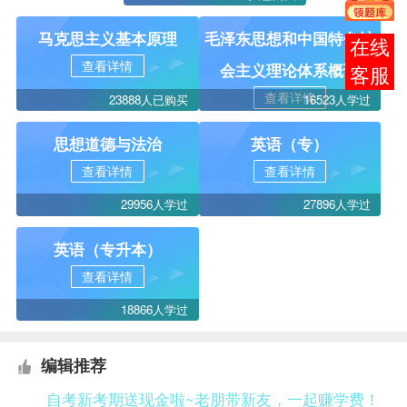
马克思主义基本原理
毛泽东思想和中国特色社
在线
查看详情
会主义理论体系概论
客服
查看详情
23888人已购买
16523人学过
思想道德与法治
英语（专）
查看详情
查看详情
29956人学过
27896人学过
英语（专升本）
查看详情
18866人学过
编辑推荐
自考新考期送现金啦~老朋带新友，一起赚学费！