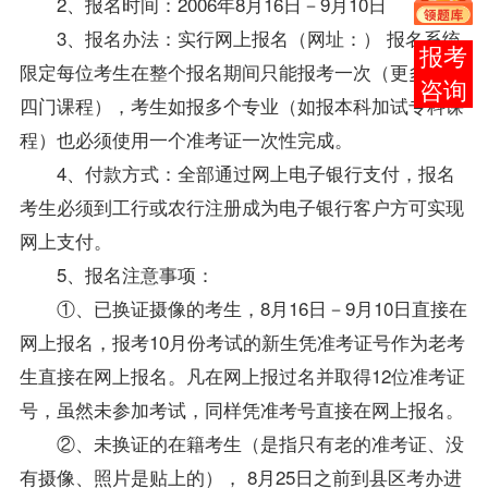
2、
报名
时间：2006年8月16日－9月10日
3、报名办法：实行网上报名（网址：
） 报名系统
在线
限定每位考生在整个报名期间只能
报考
一次（更多能报
客服
四门
课程
），考生如报多个
专业
（如报本科加试专科课
程）也必须使用一个准考证一次性完成。
4、付款方式：全部通过网上电子银行支付，报名
考生必须到工行或农行注册成为电子银行客户方可实现
网上支付。
5、报名注意事项：
①、已换证摄像的考生，8月16日－9月10日直接在
网上报名，报考10月份考试的新生凭准考证号作为老考
生直接在网上报名。凡在网上报过名并取得12位准考证
号，虽然未参加考试，同样凭准考号直接在网上报名。
②、未换证的在籍考生（是指只有老的准考证、没
有摄像、照片是贴上的）， 8月25日之前到县区考办进