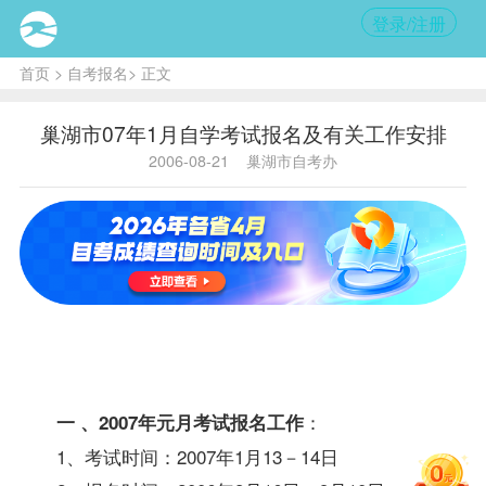
登录/注册
首页
>
自考报名
> 正文
巢湖市07年1月自学考试报名及有关工作安排
2006-08-21
巢湖市自考办
内容提
要:
2006年
10月考试
成绩
考生
可通过
16897728
查询。
：
一 、2007年元月考试
报名
工作
1、考试时间：2007年1月13－14日