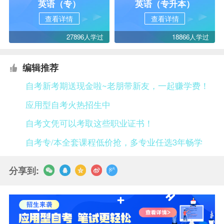
英语（专）
英语（专升本）
查看详情
查看详情
27896人学过
18866人学过
编辑推荐
自考新考期送现金啦~老朋带新友，一起赚学费！
应用型自考火热招生中
自考文凭可以考取这些职业证书！
自考专/本全套课程低价抢，多专业任选3年畅学
分享到: