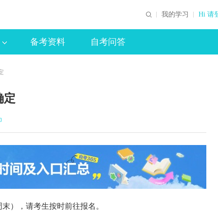
我的学习
Hi 请
备考资料
自考问答
定
确定
印
含周末），请考生按时前往报名。