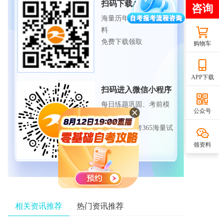
扫码下载APP
海量历年试题、备考资
料
免费下载领取
购物车
APP下载
扫码进入微信小程序
每日练题巩固、考前模
公众号
拟实战
免费体验自考365海量试
题
领资料
相关资讯推荐
热门资讯推荐