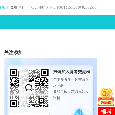
登录
免费注册
24小时客服：4008135555/010-82335555
关注添加
扫码加入备考交流群
与更多考生一起交流学
习经验
备战考试，获取试题及
资料