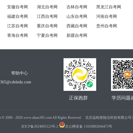
安徽自考网
湖北自考网
吉林自考网
黑龙江自考网
福建自考网
江西自考网
山东自考网
河南自考网
江苏自考网
重庆自考网
西藏自考网
贵州自考网
青海自考网
宁夏自考网
新疆自考网
帮助中心
o365@cdeledu.com
正保跑群
学历问题
t
©
2000 -
2026
www.zikao365.com All Rights Reserved. 北京远程叁陆伍科技有限
京ICP备2024065123号-2
京公网安备 11010802044473号