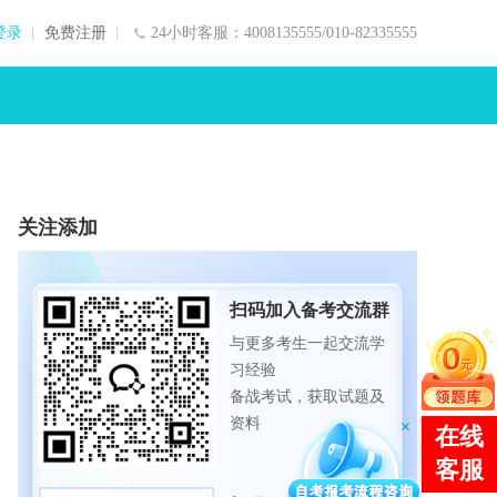
登录
免费注册
24小时客服：4008135555/010-82335555
关注添加
扫码加入备考交流群
与更多考生一起交流学
习经验
备战考试，获取试题及
资料