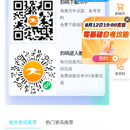
扫码下载APP
海量历年试题、备考资
购物车
料
免费下载领取
APP下载
扫码进入微信小程序
公众号
每日练题巩固、考前模
拟实战
领资料
免费体验自考365海量试
题
相关资讯推荐
热门资讯推荐