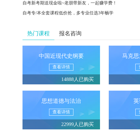
自考新考期送现金啦~老朋带新友，一起赚学费！
自考专/本全套课程低价抢，多专业任选3年畅学
热门课程
报名咨询
中国近现代史纲要
马克思
查看详情
14888人已购买
思想道德与法治
英
查看详情
22999人已购买