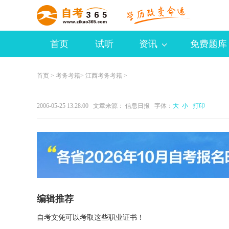
首页
试听
资讯
免费题库
首页
>
考务考籍
>
江西考务考籍
>
2006-05-25 13:28:00 文章来源： 信息日报 字体：
大
小
打印
编辑推荐
自考文凭可以考取这些职业证书！