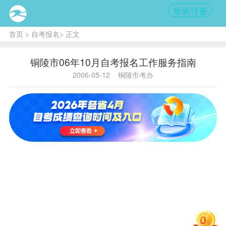
登录/注册
首页
>
自考报名
> 正文
铜陵市06年10月自考报名工作服务指南
2006-05-12
铜陵市考办
内容
提要:
7
月3日
开始发
放
2006
年7月
自学考
试（7
月8、