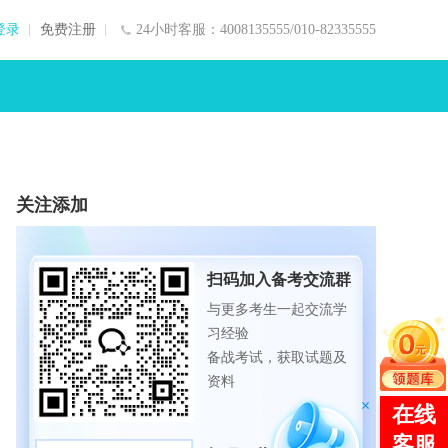
登录
免费注册
24小时客服：4008135555/010-82335555
关注添加
扫码加入备考交流群
与更多考生一起交流学
习经验
备战考试，获取试题及
资料