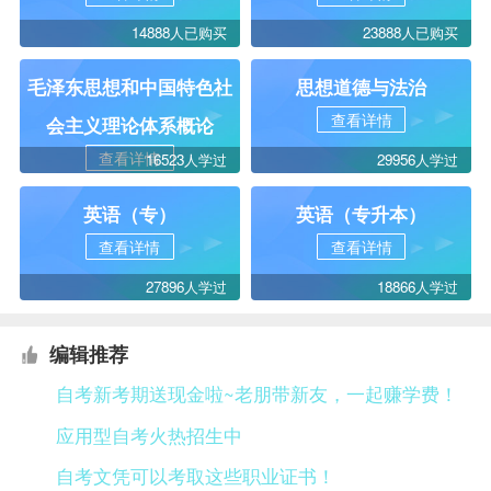
14888人已购买
23888人已购买
毛泽东思想和中国特色社
思想道德与法治
查看详情
会主义理论体系概论
查看详情
16523人学过
29956人学过
英语（专）
英语（专升本）
查看详情
查看详情
27896人学过
18866人学过
编辑推荐
自考新考期送现金啦~老朋带新友，一起赚学费！
应用型自考火热招生中
自考文凭可以考取这些职业证书！