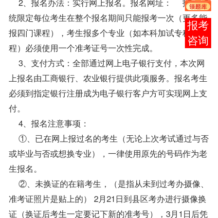
2、报名办法：实行网上报名。报名网址：
报名系
统限定每位考生在整个报名期间只能
报考
一次（更多能
报考
报四门
课程
），考生报多个
专业
（如本科加试专科课
咨询
程）必须使用一个
准考证
号一次性完成。
3、支付方式：全部通过网上电子银行支付，本次网
上报名由工商银行、农业银行提供此项服务。报名考生
必须到指定银行注册成为电子银行客户方可实现网上支
付。
4、报名注意事项：
①、已在网上报过名的考生（无论上次考试通过与否
或毕业与否或想换专业），一律使用原先的号码作为老
生报名。
②、未换证的在籍考生，（是指从未到过考办摄像、
准考证照片是贴上的） 2月21日到县区考办进行摄像换
证（换证后考生一定要记下新的准考号），3月1日后凭