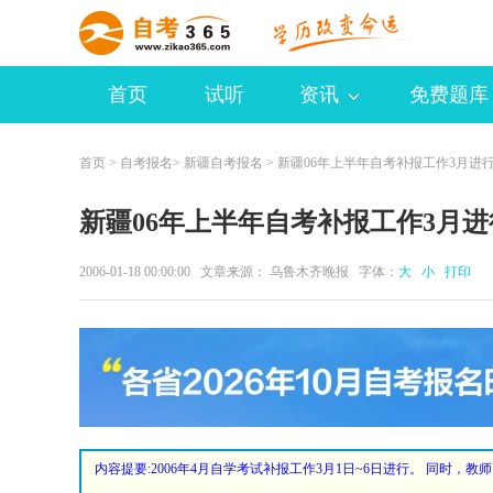
首页
试听
资讯
免费题库
首页
>
自考报名
>
新疆自考报名
> 新疆06年上半年自考补报工作3月进
新疆06年上半年自考补报工作3月进
2006-01-18 00:00:00 文章来源： 乌鲁木齐晚报 字体：
大
小
打印
内容提要:
2006年4月自学考试补报工作3月1日~6日进行。 同时