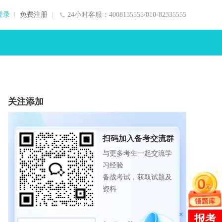
登录
免费注册
24小时客服：4008135555/010-82335555
关注添加
扫码加入备考交流群
与更多考生一起交流学
习经验
备战考试，获取试题及
资料