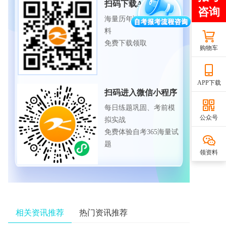
扫码下载APP
海量历年试题、备考资
料
免费下载领取
购物车
APP下载
扫码进入微信小程序
每日练题巩固、考前模
公众号
拟实战
免费体验自考365海量试
题
领资料
相关资讯推荐
热门资讯推荐