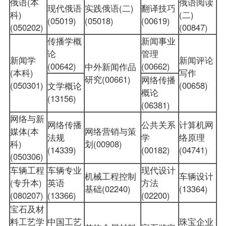
俄语(本
俄语阅读
现代俄语
实践俄语(二)
翻译技巧
科)
(二)
(05019)
(05018)
(00619)
(050202)
(00847)
传播学概
新闻事业
论
管理
新闻学
新闻评论
(00642)
(00662)
中外新闻作品
(本科)
写作
研究(00661)
网络传播
(050301)
(00658)
文学概论
概论
(13156)
(06381)
网络与新
网络传播
公共关系
计算机网
媒体(本
网络营销与策
法规
学
络原理
科)
划(00908)
(14339)
(00182)
(04741)
(050306)
车辆工程
车辆专业
现代设计
机械工程控制
车辆设计
(专升本)
英语
方法
基础(02240)
(13364)
(080207)
(13366)
(02200)
宝石及材
料工艺学
中国工艺
珠宝企业