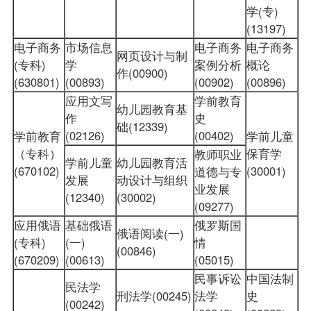
学(专)
(13197)
电子商务
市场信息
电子商务
电子商务
网页设计与制
(专科)
学
案例分析
概论
作(00900)
(630801)
(00893)
(00902)
(00896)
应用文写
学前教育
幼儿园教育基
作
史
础(12339)
(02126)
(00402)
学前教育
学前儿童
（专科）
保育学
教师职业
学前儿童
幼儿园教育活
(670102)
(30001)
道德与专
发展
动设计与组织
业发展
(12340)
(30002)
(09277)
应用俄语
基础俄语
俄罗斯国
俄语阅读(一)
(专科)
(一)
情
(00846)
(670209)
(00613)
(05015)
民事诉讼
中国法制
民法学
刑法学(00245)
法学
史
(00242)