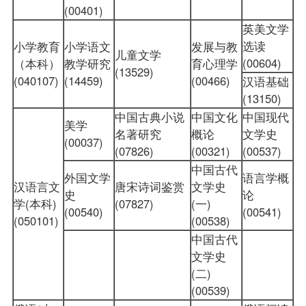
(00401)
英美文学
选读
小学教育
小学语文
发展与教
儿童文学
(00604)
（本科）
教学研究
育心理学
(13529)
(040107)
(14459)
(00466)
汉语基础
(13150)
中国古典小说
中国文化
中国现代
美学
名著研究
概论
文学史
(00037)
(07826)
(00321)
(00537)
中国古代
外国文学
语言学概
汉语言文
唐宋诗词鉴赏
文学史
史
论
学(本科)
(07827)
(一)
(00540)
(00541)
(050101)
(00538)
中国古代
文学史
(二)
(00539)