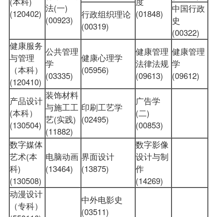
(本科)
度
法(一)
中国行政
(120402)
(01848)
行政组织理论
(00923)
史
(00319)
(00322)
健康服务
公共管理
健康管理
健康管理
与管理
健康心理学
学
法律法规
学
（本科）
(05956)
(03335)
(09613)
(09612)
(120410)
装饰材料
产品设计
广告学
与施工工
印刷工艺学
(本科）
(二)
艺(实践)
(02495)
(130504)
(00853)
(11882)
数字媒体
数字影像
艺术(本
电脑动画
界面设计
设计与制
科)
(13464)
(13875)
作
(130508)
(14269)
动漫设计
中外电影史
（专科）
(03511)