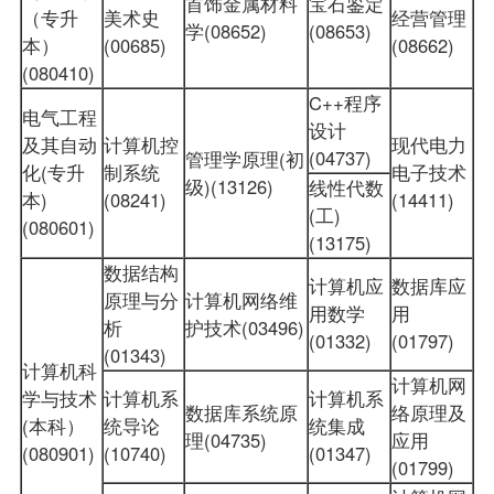
首饰金属材料
宝石鉴定
（专升
美术史
经营管理
学(08652)
(08653)
本）
(00685)
(08662)
(080410)
C++程序
电气工程
设计
及其自动
计算机控
现代电力
(04737)
管理学原理(初
化(专升
制系统
电子技术
级)(13126)
线性代数
本)
(08241)
(14411)
(工)
(080601)
(13175)
数据结构
计算机应
数据库应
原理与分
计算机网络维
用数学
用
析
护技术(03496)
(01332)
(01797)
(01343)
计算机科
计算机网
学与技术
计算机系
计算机系
数据库系统原
络原理及
(本科）
统导论
统集成
理(04735)
应用
(080901)
(10740)
(01347)
(01799)