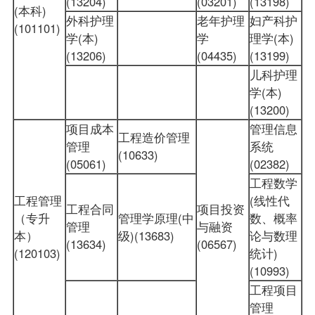
(13204)
(03201)
(13198)
(本科)
外科护理
老年护理
妇产科护
(101101)
学(本)
学
理学(本)
(13206)
(04435)
(13199)
儿科护理
学(本)
(13200)
项目成本
管理信息
工程造价管理
管理
系统
(10633)
(05061)
(02382)
工程数学
工程管理
(线性代
工程合同
项目投资
（专升
管理学原理(中
数、概率
管理
与融资
本）
级)(13683)
论与数理
(13634)
(06567)
(120103)
统计)
(10993)
工程项目
管理