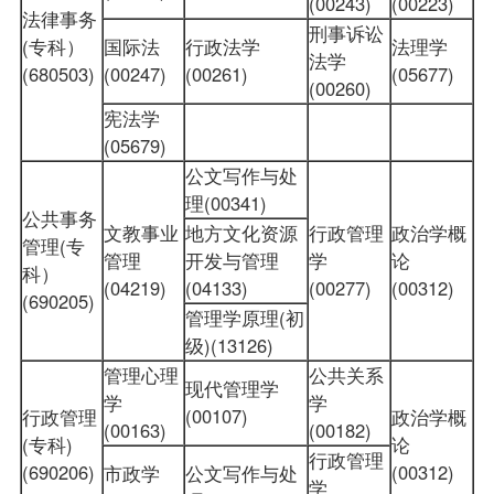
(00243)
(00223)
法律事务
刑事诉讼
(专科）
国际法
行政法学
法理学
法学
(680503)
(00247)
(00261)
(05677)
(00260)
宪法学
(05679)
公文写作与处
理(00341)
公共事务
文教事业
地方文化资源
行政管理
政治学概
管理(专
管理
开发与管理
学
论
科）
(04219)
(04133)
(00277)
(00312)
(690205)
管理学原理(初
级)(13126)
管理心理
公共关系
现代管理学
学
学
(00107)
行政管理
政治学概
(00163)
(00182)
(专科)
论
行政管理
(690206)
(00312)
市政学
公文写作与处
学