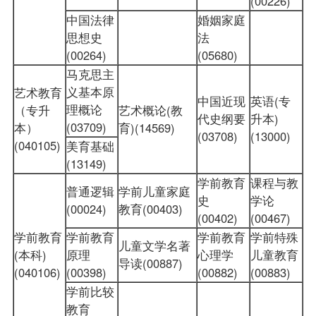
(00226)
中国法律
婚姻家庭
思想史
法
(00264)
(05680)
马克思主
义基本原
艺术教育
中国近现
英语(专
理概论
（专升
艺术概论(教
代史纲要
升本)
(03709)
本）
育)(14569)
(03708)
(13000)
(040105)
美育基础
(13149)
学前教育
课程与教
普通逻辑
学前儿童家庭
史
学论
(00024)
教育(00403)
(00402)
(00467)
学前教育
学前教育
学前教育
学前特殊
儿童文学名著
(本科)
原理
心理学
儿童教育
导读(00887)
(040106)
(00398)
(00882)
(00883)
学前比较
教育