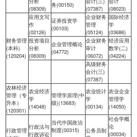
分析
会计(三)
会计
务(00150)
(08309)
(07387)
(08023)
应用文写
企业财务
国际经济
证券投资学
作
管理
学
(00103)
(02126)
(05124)
(03686)
财务管理
投资项目
企业财务
经济应用
企业管理概论
(本科)
分析
审计
数学(二)
(04772)
(120204)
(08309)
(06072)
(04224)
高级财务
会计(三)
(07387)
农林经济
农业经济
农业统计
农业企业
管理（专
管理学原理(中
学
学
管理学
升本）
级)(13683)
(14048)
(00134)
(14050)
(120301)
社会学概
当代中国政治
论
行政法与
制度(00315)
行政管理
公务员制
(00034)
行政诉讼