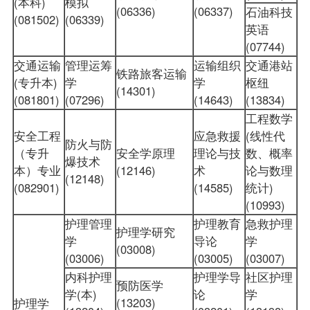
(本科)
模拟
(06336)
(06337)
石油科技
(081502)
(06339)
英语
(07744)
交通运输
管理运筹
运输组织
交通港站
铁路旅客运输
(专升本)
学
学
枢纽
(14301)
(081801)
(07296)
(14643)
(13834)
工程数学
安全工程
应急救援
(线性代
防火与防
（专升
安全学原理
理论与技
数、概率
爆技术
本）专业
(12146)
术
论与数理
(12148)
(082901)
(14585)
统计)
(10993)
护理管理
护理教育
急救护理
护理学研究
学
导论
学
(03008)
(03006)
(03005)
(03007)
内科护理
护理学导
社区护理
预防医学
学(本)
论
学
(13203)
护理学