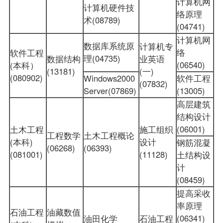
计算机网
计算机硬件技
络原理
术(08789)
(04741)
计算机网
数据库系统原
计算机专
络
软件工程
理(04735)
数据结构
业英语
(06540)
(本科）
(13181)
(一)
(080902)
Windows2000
软件工程
(07832)
Server(07869)
(13005)
高层建筑
结构设计
(06001)
土木工程
施工组织
工程数学
土木工程概论
(本科)
设计
钢筋混凝
(06268)
(06393)
(081001)
(11128)
土结构设
计
(08459)
提高采收
率原理
石油工程
油藏数值
(06341)
油田化学
石油工程