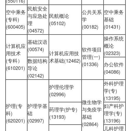
(550116)
民航安全
空中乘务
公共关系
空中乘务
与应急处
民航概论
(专科)
学
基础
理
(05102)
(600405)
(00182)
(01431)
(04572)
操作系统
基础汉语
概论
计算机应
(00574)
软件项目
(02323)
用技术
计算机应用技
管理(一)
(专科）
术基础(12462)
数据结构
(01336)
办公软件
(610201)
导论
(04086)
(02142)
外科护理
护理伦理学
学(专)
(02996)
(13195)
微生物学
护理(专
护理学基
妇产科护
药理学(护专)
与免疫学
科)
础
理学(专)
(13193)
基础
(620201)
(02997)
(13196)
(02864)
儿科护理