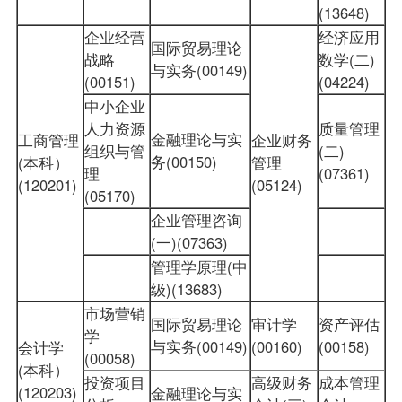
(13648)
企业经营
经济应用
国际贸易理论
战略
数学(二)
与实务(00149)
(00151)
(04224)
中小企业
人力资源
质量管理
金融理论与实
工商管理
企业财务
组织与管
(二)
务(00150)
(本科）
管理
理
(07361)
(120201)
(05124)
(05170)
企业管理咨询
(一)(07363)
管理学原理(中
级)(13683)
市场营销
国际贸易理论
审计学
资产评估
学
与实务(00149)
(00160)
(00158)
会计学
(00058)
(本科）
投资项目
高级财务
成本管理
(120203)
金融理论与实