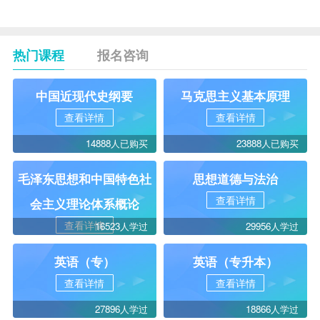
热门课程
报名咨询
中国近现代史纲要
马克思主义基本原理
查看详情
查看详情
14888人已购买
23888人已购买
毛泽东思想和中国特色社
思想道德与法治
查看详情
会主义理论体系概论
查看详情
16523人学过
29956人学过
英语（专）
英语（专升本）
查看详情
查看详情
27896人学过
18866人学过