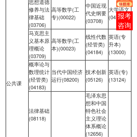
思想道德
中国近现
修养与法
高等数学(工
大学语文
代史纲要
报考
律基础
专)(00022)
(04729)
(03708)
(03706)
咨询
马克思主
线性代数
英语(专
义基本原
高等数学(工
(经管类)
升本)
理概论
本)(00023)
(04184)
(13000)
(03709)
概率论与
数理统计
当代中国经济
技术创新
英语(专)
(经管类)
运行(08200)
(05126)
(13124)
公共课
(04183)
毛泽东思
想和中国
法律基础
特色社会
(08118)
主义理论
体系概论
(12656)