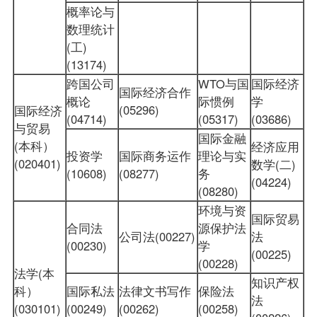
概率论与
数理统计
(工)
(13174)
跨国公司
WTO与国
国际经济
国际经济合作
概论
际惯例
学
(05296)
国际经济
(04714)
(05317)
(03686)
与贸易
国际金融
(本科）
经济应用
投资学
国际商务运作
理论与实
(020401)
数学(二)
(10608)
(08277)
务
(04224)
(08280)
环境与资
国际贸易
合同法
源保护法
公司法(00227)
法
(00230)
学
(00225)
(00228)
法学(本
知识产权
科）
国际私法
法律文书写作
保险法
法
(030101)
(00249)
(00262)
(00258)