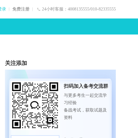
登录
免费注册
24小时客服：4008135555/010-82335555
关注添加
扫码加入备考交流群
与更多考生一起交流学
习经验
备战考试，获取试题及
资料