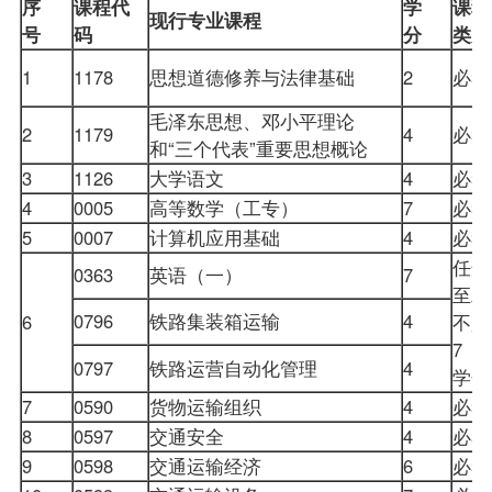
序
课程
代
学
课程
现行专业课程
号
码
分
类别
1
1178
思想道德修养与法律基础
2
必
毛泽东思想、邓小平理论
2
1179
4
必
和“三个代表”重要思想概论
3
1126
大学语文
4
必
4
0005
高等数学（工专）
7
必
5
0007
计算机应用基础
4
必
任选
0363
英语（一）
7
至二
0796
铁路集装箱运输
4
6
不少
7
0797
铁路运营自动化管理
4
学
7
0590
货物运输组织
4
必
8
0597
交通安全
4
必
9
0598
交通运输经济
6
必