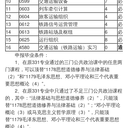
10
0599
交通运输设备
7
必
11
0603
列车牵引计算
4
必
12
0604
旅客运输组织
4
必
13
0612
铁路信号运营管理
4
必
14
0613
铁路站场及枢纽
6
必
15
0625
运行组织
8
必
16
4580
交通运输（铁路运输）实习
0
通过
申报毕业条件：
1、在原331专业通过的三门公共政治课中的任意两
门课程，可以顶替“1178思想道德修养与法律基础
（2）”和“1179毛泽东思想、邓小平理论和三个代表重
要思想概论（4）”。
2、在原331专业中只通过了不足三门公共政治课程
的，其中：“法律基础与思想道德修养（2）”，只能顶
替“1178思想道德修养与法律基础（2）”；“邓小平理论
概论（3）或马克思主义哲学原理（3）”，只能顶
替“1179毛泽东思想、邓小平理论和三个代表重要思想
概论（4）”。