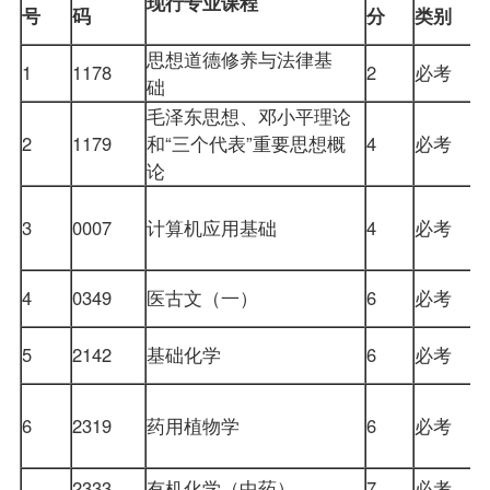
现行专业课程
号
码
分
类别
思想道德修养与法律基
1
1178
2
必考
础
毛泽东思想、邓小平理论
2
1179
和“三个代表”重要思想概
4
必考
论
3
0007
计算机应用基础
4
必考
4
0349
医古文（一）
6
必考
5
2142
基础化学
6
必考
6
2319
药用植物学
6
必考
2333
有机化学（中药）
7
必考