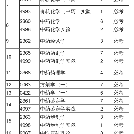
7
4993
有机化学（中药）实验
1
必考
2360
中药化学
6
必考
8
4996
中药化学实验
2
必考
9
2362
中药经营学
3
必考
2365
中药药剂学
7
必考
10
4999
中药药剂学实践
2
必考
11
2366
中药药理学
4
必考
12
0063
方剂学（一）
7
必考
13
0422
中药学（一）
6
必考
2361
中药鉴定学
7
必考
14
4997
中药鉴定学实践
2
必考
2363
中药炮制学
3
必考
15
4998
中药炮制学实践
1
必考
16
2367
中医基础理论
8
必考