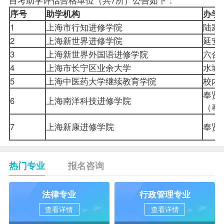
序号
助学机构
办
1
上海市行知进修学院
陆家
2
上海新世界进修学院
延安
3
上海新世界外国语进修学院
六合
4
上海市长宁区业余大学
水城
5
上海中医药大学继续教育学院
校
奉贤
6
上海南洋科技进修学院
（奉
7
上海新康进修学院
奉贤
热门专业
报名咨询
法律专业
行政管理专业
查看详情
查看详情