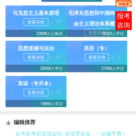
马克思主义基本原理
毛泽东思想和中国特色社
报考
查看详情
会主义理论体系概论
咨询
查看详情
23888人已购买
16523人学过
思想道德与法治
英语（专）
查看详情
查看详情
29956人学过
27896人学过
英语（专升本）
查看详情
18866人学过
编辑推荐
自考新考期送现金啦~老朋带新友，一起赚学费！