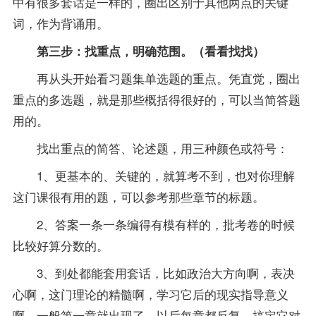
中有很多套话是一样的，圈出区别于其他两点的关键
词，作为背诵用。
第三步：找重点，明确范围。（看看找找）
再从头开始看习题集单选题的重点。凭直觉，圈出
重点的多选题，就是那些概括得很好的，可以当简答题
用的。
找出重点的简答、论述题，用三种颜色或符号：
1、更基本的、关键的，就算考不到，也对你理解
这门课很有用的题，可以参考那些章节的标题。
2、答案一条一条编得有模有样的，批考卷的时候
比较好算分数的。
3、到处都能套用套话，比如政治大方向啊，表决
心啊，这门理论的精髓啊，学习它后的现实
指导
意义
啊，一般第一章就出现了，以后每章都反复。搞定它对