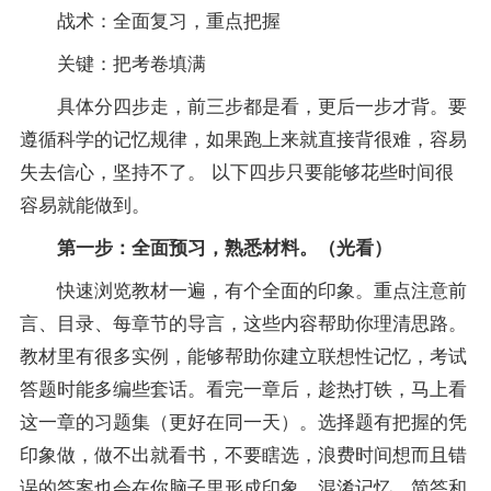
战术：全面
复习
，重点把握
关键：把考卷填满
具体分四步走，前三步都是看，更后一步才背。要
遵循科学的记忆规律，如果跑上来就直接背很难，容易
失去信心，坚持不了。 以下四步只要能够花些时间很
容易就能做到。
第一步：全面预习，熟悉材料。（光看）
快速浏览
教材
一遍，有个全面的印象。重点注意前
言、目录、每章节的导言，这些内容帮助你理清思路。
教材里有很多实例，能够帮助你建立联想性记忆，考试
答题时能多编些套话。看完一章后，趁热打铁，马上看
这一章的习题集（更好在同一天）。选择题有把握的凭
印象做，做不出就看书，不要瞎选，浪费时间想而且错
误的
答案
也会在你脑子里形成印象，混淆记忆。简答和