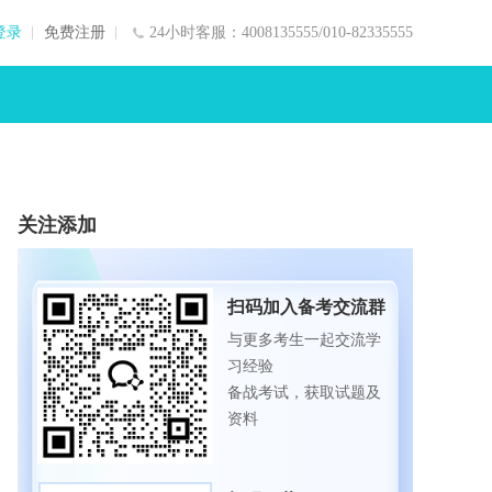
登录
免费注册
24小时客服：4008135555/010-82335555
关注添加
扫码加入备考交流群
与更多考生一起交流学
习经验
备战考试，获取试题及
资料