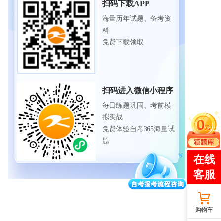
扫码下载APP
海量历年试题、备考资
料
免费下载领取
扫码进入微信小程序
每日练题巩固、考前模
拟实战
免费体验自考365海量试
题
购物车