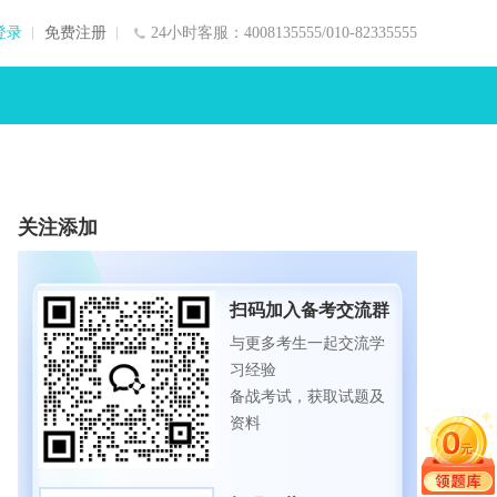
登录
免费注册
24小时客服：4008135555/010-82335555
关注添加
扫码加入备考交流群
与更多考生一起交流学
习经验
备战考试，获取试题及
资料