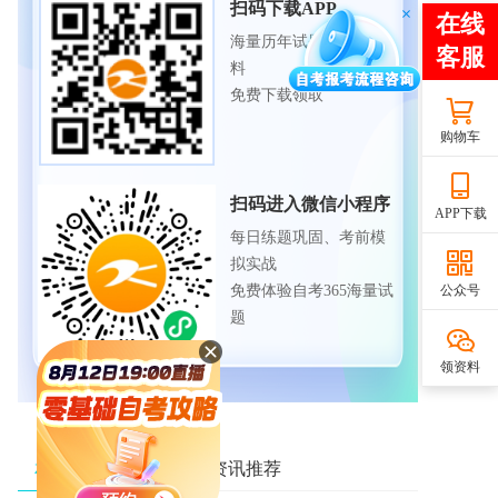
扫码下载APP
海量历年试题、备考资
料
免费下载领取
购物车
扫码进入微信小程序
APP下载
每日练题巩固、考前模
拟实战
公众号
免费体验自考365海量试
题
领资料
相关资讯推荐
热门资讯推荐