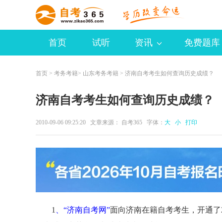
首页
试听
资讯
免费题库
首页
>
考务考籍
>
山东考务考籍
> 济南自考考生如何查询历史成绩？
济南自考考生如何查询历史成绩？
2010-09-06 09:25:20 文章来源：
自考365
字体：
大
小
打印
1
、“济南自考网”
面向济南在籍自考考生，开通了2