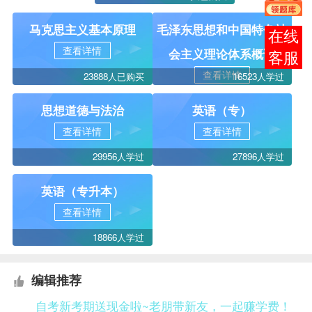
马克思主义基本原理
毛泽东思想和中国特色社
在线
查看详情
会主义理论体系概论
客服
查看详情
23888人已购买
16523人学过
思想道德与法治
英语（专）
查看详情
查看详情
29956人学过
27896人学过
英语（专升本）
查看详情
18866人学过
编辑推荐
自考新考期送现金啦~老朋带新友，一起赚学费！