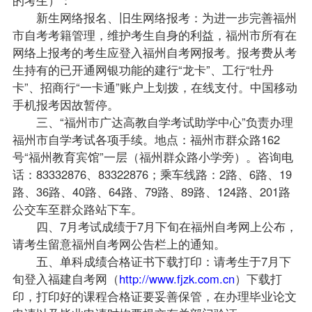
新生网络报名、旧生网络报考：为进一步完善福州
市自考
考籍
管理，维护考生自身的利益，福州市所有在
网络上报考的考生应登入福州自考网报考。报考费从考
生持有的已开通网银功能的建行“龙卡”、工行“牡丹
卡”、招商行“一卡通”账户上划拨，在线支付。中国移动
手机报考因故暂停。
三、“福州市广达高教自学考试助学中心”负责办理
福州市自学考试各项手续。地点：福州市群众路162
号“福州教育宾馆”一层（福州群众路小学旁）。咨询电
话：83332876、83322876；乘车线路：2路、6路、19
路、36路、40路、64路、79路、89路、124路、201路
公交车至群众路站下车。
四、7月考试
成绩
于7月下旬在福州自考网上公布，
请考生留意福州自考网公告栏上的通知。
五、单科成绩合格证书下载打印：请考生于7月下
旬登入
福建自考
网（
http://www.fjzk.com.cn
）下载打
印，打印好的
课程
合格证要妥善保管，在办理毕业论文