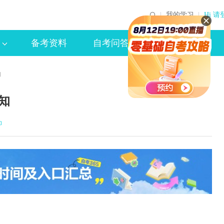
我的学习
Hi 请
备考资料
自考问答
知
知
印