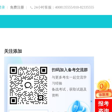
登录
免费注册
24小时客服：4008135555/010-82335555
关注添加
扫码加入备考交流群
与更多考生一起交流学
习经验
备战考试，获取试题及
资料