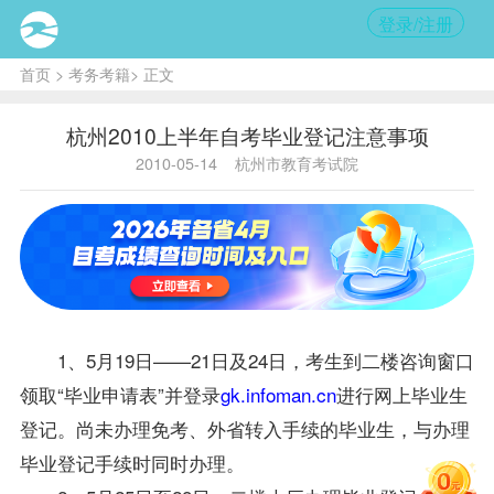
登录/注册
首页
>
考务考籍
> 正文
杭州2010上半年自考毕业登记注意事项
2010-05-14
杭州市教育考试院
1、5月19日——21日及24日，考生到二楼咨询窗口
领取“毕业申请表”并登录
gk.infoman.cn
进行网上
毕业生
登记。尚未办理
免考
、外省转入手续的
毕业生
，与办理
毕业登记手续时同时办理。