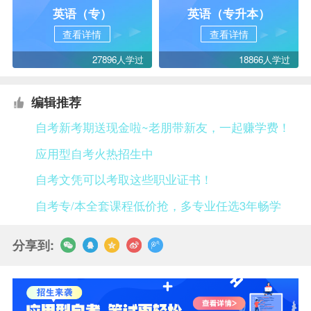
英语（专）
英语（专升本）
查看详情
查看详情
27896人学过
18866人学过
编辑推荐
自考新考期送现金啦~老朋带新友，一起赚学费！
应用型自考火热招生中
自考文凭可以考取这些职业证书！
自考专/本全套课程低价抢，多专业任选3年畅学
分享到: