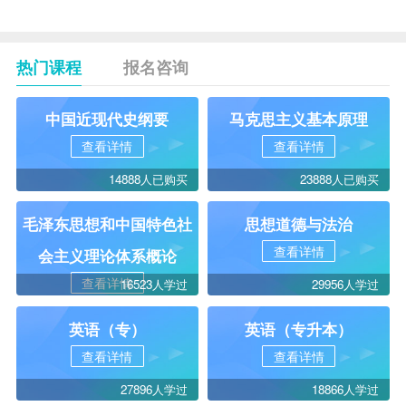
热门课程
报名咨询
中国近现代史纲要
马克思主义基本原理
查看详情
查看详情
14888人已购买
23888人已购买
毛泽东思想和中国特色社
思想道德与法治
查看详情
会主义理论体系概论
查看详情
16523人学过
29956人学过
英语（专）
英语（专升本）
查看详情
查看详情
27896人学过
18866人学过