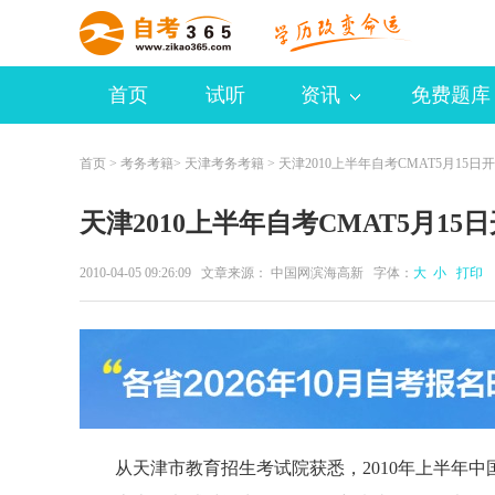
首页
试听
资讯
免费题库
首页
>
考务考籍
>
天津考务考籍
> 天津2010上半年自考CMAT5月15日
天津2010上半年自考CMAT5月15
2010-04-05 09:26:09 文章来源： 中国网滨海高新 字体：
大
小
打印
从天津市教育招生考试院获悉，2010年上半年中国