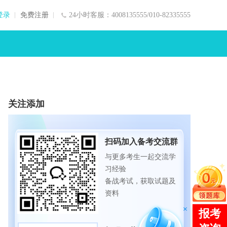
登录
免费注册
24小时客服：4008135555/010-82335555
关注添加
扫码加入备考交流群
与更多考生一起交流学
习经验
备战考试，获取试题及
资料