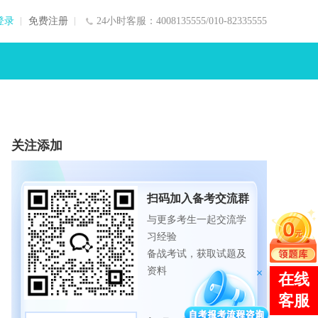
登录
免费注册
24小时客服：4008135555/010-82335555
关注添加
扫码加入备考交流群
与更多考生一起交流学
习经验
备战考试，获取试题及
资料