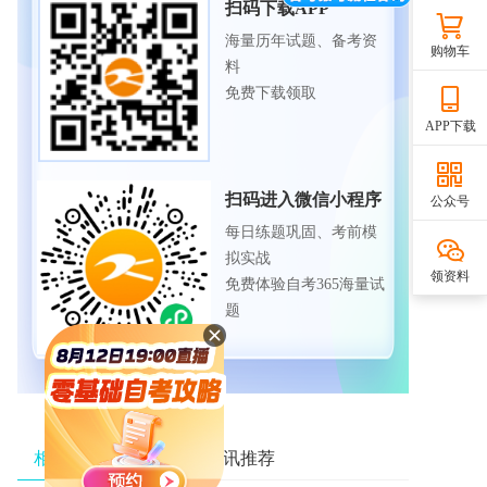
扫码下载APP
海量历年试题、备考资
购物车
料
免费下载领取
APP下载
扫码进入微信小程序
公众号
每日练题巩固、考前模
拟实战
领资料
免费体验自考365海量试
题
相关资讯推荐
热门资讯推荐