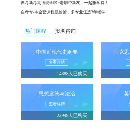
自考新考期送现金啦~老朋带新友，一起赚学费！
自考专/本全套课程低价抢，多专业任选3年畅学
热门课程
报名咨询
中国近现代史纲要
马克思
查看详情
14888人已购买
思想道德与法治
英
查看详情
22999人已购买