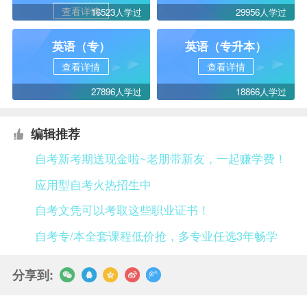
查看详情
16523人学过
29956人学过
英语（专）
英语（专升本）
查看详情
查看详情
27896人学过
18866人学过
编辑推荐
自考新考期送现金啦~老朋带新友，一起赚学费！
应用型自考火热招生中
自考文凭可以考取这些职业证书！
自考专/本全套课程低价抢，多专业任选3年畅学
分享到: