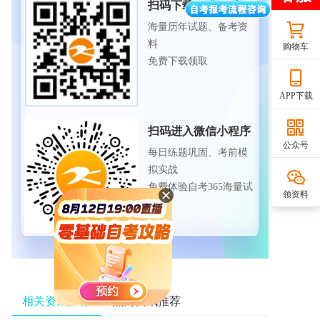
扫码下载APP
海量历年试题、备考资
料
购物车
免费下载领取
APP下载
扫码进入微信小程序
公众号
每日练题巩固、考前模
拟实战
免费体验自考365海量试
领资料
题
相关资讯推荐
热门资讯推荐