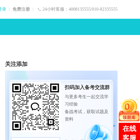
登录
免费注册
24小时客服：4008135555/010-82335555
关注添加
扫码加入备考交流群
与更多考生一起交流学
习经验
备战考试，获取试题及
资料