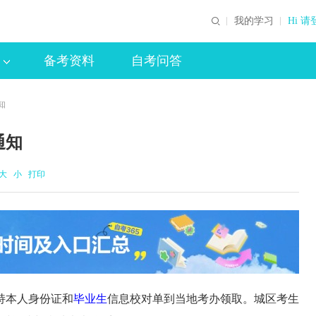
我的学习
Hi 请
备考资料
自考问答
知
通知
大
小
打印
持本人身份证和
毕业生
信息校对单到当地考办领取。城区考生