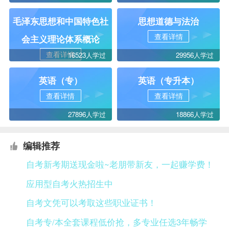
毛泽东思想和中国特色社
思想道德与法治
查看详情
会主义理论体系概论
查看详情
16523人学过
29956人学过
英语（专）
英语（专升本）
查看详情
查看详情
27896人学过
18866人学过
编辑推荐
自考新考期送现金啦~老朋带新友，一起赚学费！
应用型自考火热招生中
自考文凭可以考取这些职业证书！
自考专/本全套课程低价抢，多专业任选3年畅学