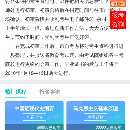
符合条件的考生通过电子邮件把相关信息发送至
专业
老
师
处进行初审。初审合格后在指定时间前往市
自考办
现
在线
场确认。初审阶段共收到考生电子邮件3千余封，几乎
客服
上半年增加一倍。通过创新工作方法，大大方便了考
生，节约了时间，受到大考生广泛好评。
在完成初审工作后，市
自考办
将对考生资料进行进
一步整理，并报送省教育考试院。由考试院组织各主考
院校进行更终的会审工作。毕业证书的发放工作将于
2010年1月18—19日两天进行。
热门课程
报名咨询
中国近现代史纲要
马克思主义基本原理
查看详情
查看详情
14888人已购买
23888人已购买