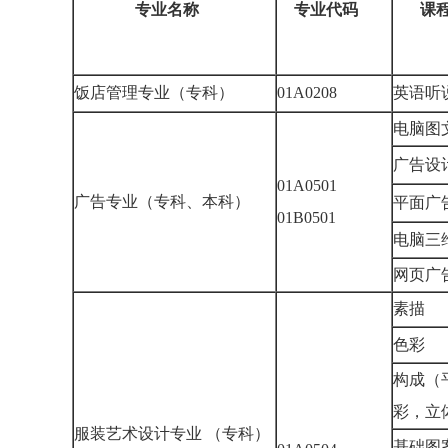
专业名称
专业代码
课
饭店管理专业（专科）
01A0208
英语
电脑
广告
01A0501
广告专业（专科、本科）
平面广
01B0501
电脑
网页
素描
色彩
构成（
彩，
服装艺术设计专业 （专科）
基础