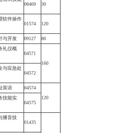
08469
30
训
理软件操作
01574
120
践）
计与开发
09127
80
务礼仪概
04571
160
全与应急处
04572
专业英语
04574
120
务技能实
04575
与播音技
01435