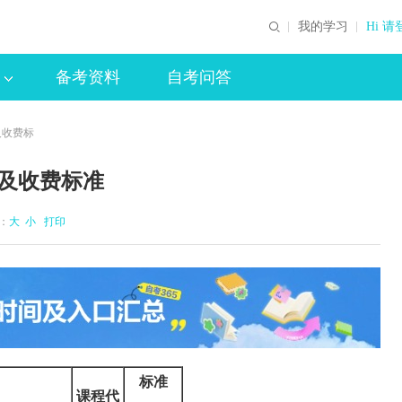
我的学习
Hi 请
备考资料
自考问答
及收费标
程及收费标准
体：
大
小
打印
标准
课程代