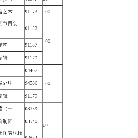
声音艺术
91173
100
艺节目创
01182
100
片结构
91187
性编辑
91179
04407
图像处理
94586
100
性编辑
91179
描（一）
08539
装饰制图
08540
60
果图表现技
08542