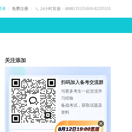
登录
免费注册
24小时客服：4008135555/010-82335555
关注添加
扫码加入备考交流群
与更多考生一起交流学
习经验
备战考试，获取试题及
资料