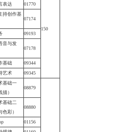
语言表达
01770
主持创作基
07174
150
业务
09193
语音与发
07178
创作基础
09344
主持艺术
09345
术基础一
08879
物线描）
术基础二
08880
与色彩）
shop
01156
运动规律
01160