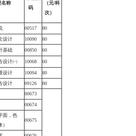
程名称
（元/科
码
次）
听说
00517
80
图文设计
10090
80
设计基础
00850
60
告设计㈠
10068
60
三维设计
10094
80
广告设计
09126
80
00673
00674
平面，色
00675
立体）
图案
00676