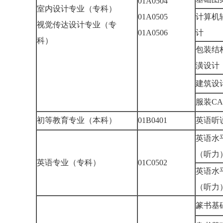
01A0504
室内设计专业（专科）
01A0505
计算机
视觉传达设计专业（专
01A0506
计
科）
包装结
潢设
建筑
服装C
初等教育专业（本科）
01B0401
英语
英语水
（听
英语专业（专科）
01C0502
英语水
（听
篆书