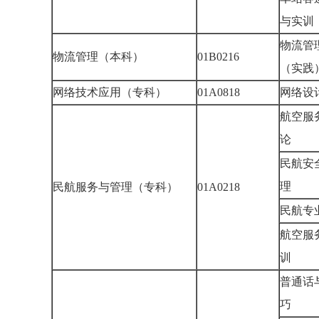
与实
物流管
物流管理（本科）
01B0216
（实
网络技术应用（专科）
01A0818
网络设
航空服
论
民航安
理
民航服务与管理（专科）
01A0218
民航
航空服
训
普通话
巧