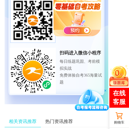
扫码下载APP
海量历年试题、备考资
料
免费下载领取
扫码进入微信小程序
每日练题巩固、考前模
拟实战
免费体验自考365海量试
题
相关资讯推荐
热门资讯推荐
购物车