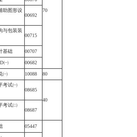
辅助图形设
70
00692
构与包装装
00715
计
设计基础
00707
AD㈠
00682
听说㈠
10088
80
平考试㈠
08685
力）
40
平考试㈡
08687
力）
基础
05447