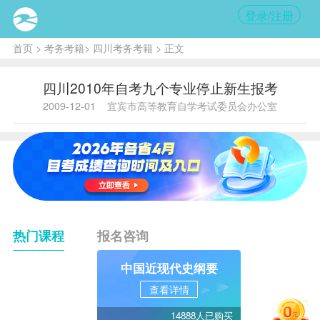
登录/注册
首页
>
考务考籍
>
四川考务考籍
> 正文
四川2010年自考九个专业停止新生报考
2009-12-01
宜宾市高等教育自学考试委员会办公室
热门课程
报名咨询
中国近现代史纲要
查看详情
14888人已购买