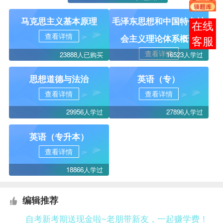
马克思主义基本原理
毛泽东思想和中国特色社
在线
查看详情
会主义理论体系概论
客服
查看详情
23888人已购买
16523人学过
思想道德与法治
英语（专）
查看详情
查看详情
29956人学过
27896人学过
英语（专升本）
查看详情
18866人学过
编辑推荐
自考新考期送现金啦~老朋带新友，一起赚学费！