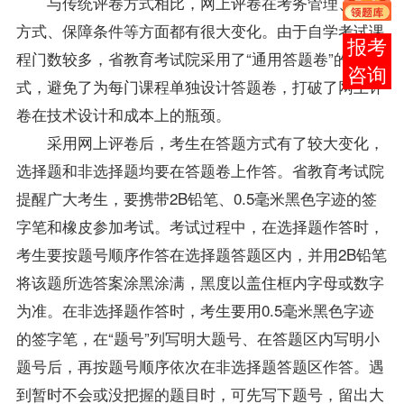
与传统评卷方式相比，网上评卷在考务管理、评卷
方式、保障条件等方面都有很大变化。由于自学考试课
报考
程门数较多，省教育考试院采用了“通用答题卷”的方
咨询
式，避免了为每门课程单独设计答题卷，打破了网上评
卷在技术设计和成本上的瓶颈。
采用网上评卷后，考生在答题方式有了较大变化，
选择题和非选择题均要在答题卷上作答。省教育考试院
提醒广大考生，要携带2B铅笔、0.5毫米黑色字迹的签
字笔和橡皮参加考试。考试过程中，在选择题作答时，
考生要按题号顺序作答在选择题答题区内，并用2B铅笔
将该题所选答案涂黑涂满，黑度以盖住框内字母或数字
为准。在非选择题作答时，考生要用0.5毫米黑色字迹
的签字笔，在“题号”列写明大题号、在答题区内写明小
题号后，再按题号顺序依次在非选择题答题区作答。遇
到暂时不会或没把握的题目时，可先写下题号，留出大