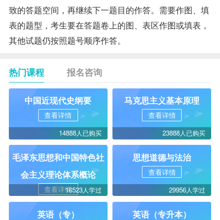
致的答题空间，再继续下一题目的作答。需要作图、填
表的题型，考生要在答题卷上的图、表区作图或填表，
其他
试题
仍按照题号顺序作答。
热门课程
报名咨询
中国近现代史纲要
马克思主义基本原理
查看详情
查看详情
14888人已购买
23888人已购买
毛泽东思想和中国特色社
思想道德与法治
查看详情
会主义理论体系概论
查看详情
16523人学过
29956人学过
英语（专）
英语（专升本）