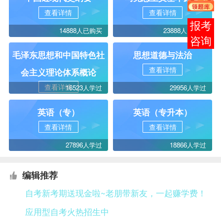
查看详情
查看详情
报考
14888人已购买
23888人已购买
咨询
毛泽东思想和中国特色社
思想道德与法治
查看详情
会主义理论体系概论
查看详情
16523人学过
29956人学过
英语（专）
英语（专升本）
查看详情
查看详情
27896人学过
18866人学过
编辑推荐
自考新考期送现金啦~老朋带新友，一起赚学费！
应用型自考火热招生中