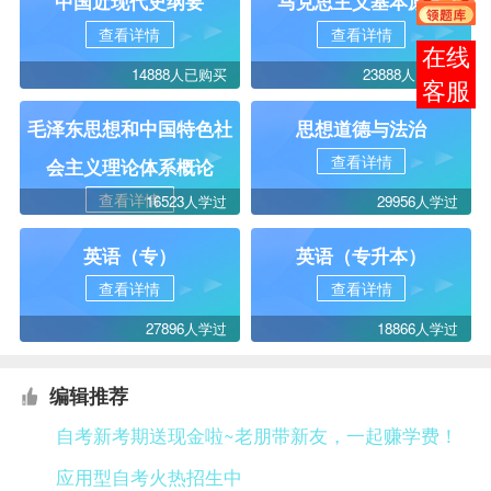
中国近现代史纲要
马克思主义基本原理
查看详情
查看详情
报考
14888人已购买
23888人已购买
咨询
毛泽东思想和中国特色社
思想道德与法治
查看详情
会主义理论体系概论
查看详情
16523人学过
29956人学过
英语（专）
英语（专升本）
查看详情
查看详情
27896人学过
18866人学过
编辑推荐
自考新考期送现金啦~老朋带新友，一起赚学费！
应用型自考火热招生中