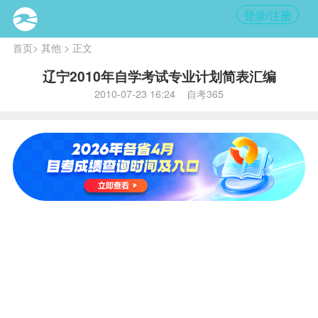
登录/注册
首页
>
其他
> 正文
辽宁2010年自学考试专业计划简表汇编
2010-07-23 16:24 自考365
省专
国家专业
专业名
专业名
业代
代码
称
称
码
汉语言
主考院
文学
校：辽
010
050114
（专
宁大
科）
学
主考院
校：大
英语
连外国