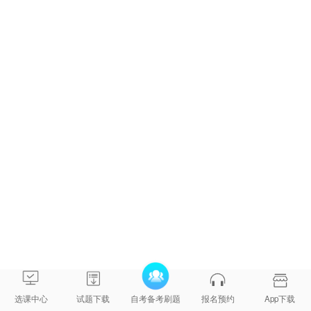
科）
技术大
学
珠宝及
主考院
材料工
校：辽
822
080110
艺学
宁工程
（本
技术大
科）
学
汽车维
主考院
修与检
校：辽
830
081726
测（本
宁工业
科）
大学
电子信
主考院
息工程
校：辽
831
080753
（本
宁师范
科）
大学
主考院
校：辽
选课中心
试题下载
自考备考刷题
报名预约
App下载
学前教
宁师范