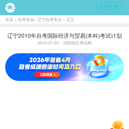
登录/注册
首页
>
自考专业
>
辽宁自考专业
> 正文
辽宁2010年自考国际经济与贸易(本科)考试计划
2010-07-23
沈阳招生考试网
课程
课程代
课程名
学
说
组
码
称
分
明
号
主考
院
校：
辽东
国际经济
学
与贸易