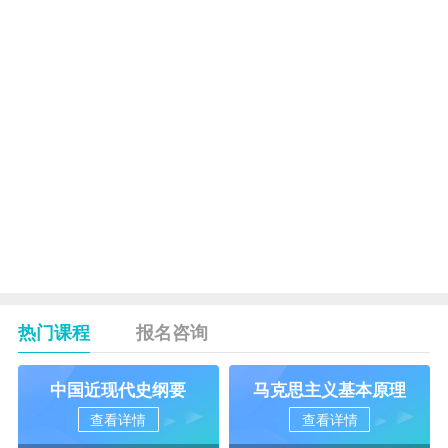
从
19
至
国际金融
20
20
09763
3
实务△
组中
任选
1组
毕业论
21
09811
文
热门课程
报名咨询
中国近现代史纲要
马克思主义基本原理
查看详情
查看详情