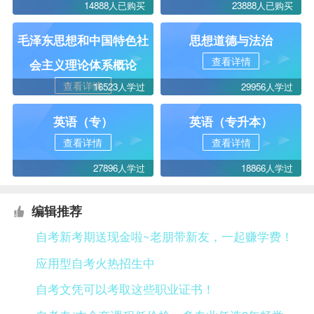
14888人已购买
23888人已购买
毛泽东思想和中国特色社
思想道德与法治
查看详情
会主义理论体系概论
查看详情
16523人学过
29956人学过
英语（专）
英语（专升本）
查看详情
查看详情
27896人学过
18866人学过
编辑推荐
自考新考期送现金啦~老朋带新友，一起赚学费！
应用型自考火热招生中
自考文凭可以考取这些职业证书！