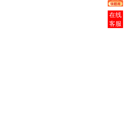
00
00000
院，
（本
辽宁
报考
科）
对外
咨询
经贸
学院
中国近现
01
03708
代史纲
2
要
马克思主
02
03709
义基本原
4
理概论
从
03
至
英语
04
03
00015
1