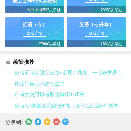
会主义理论体系概论
查看详情
16523人学过
29956人学过
英语（专）
英语（专升本）
查看详情
查看详情
27896人学过
18866人学过
编辑推荐
自考新考期送现金啦~老朋带新友，一起赚学费！
应用型自考火热招生中
自考文凭可以考取这些职业证书！
自考专/本全套课程低价抢，多专业任选3年畅学
分享到: