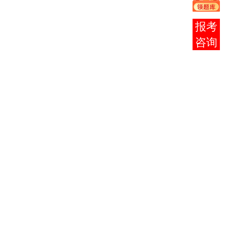
中国近现
01
03708
代史纲
2
报考
要
咨询
从02
至03
组中任
选1
组，如
选02
英语
02
00015
1
组科
（二）
目，则
02组
中3个
科目任
选考1
科。
从02
至03