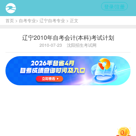
登录/注册
首页
>
自考专业
>
辽宁自考专业
> 正文
辽宁2010年自考会计(本科)考试计划
2010-07-23
沈阳招生考试网
课程
课程代
课程名
学
组
说明
码
称
分
号
主考院
校：东
会计（本
00
00000
北财经
科）
大学