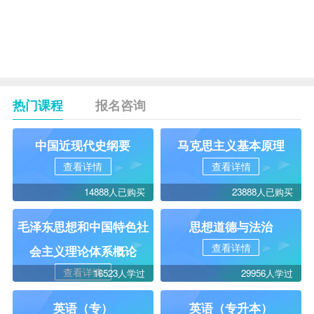
3类生
20
05679
宪法学
4
加考
热门课程
报名咨询
中国近现代史纲要
马克思主义基本原理
查看详情
查看详情
14888人已购买
23888人已购买
毛泽东思想和中国特色社
思想道德与法治
查看详情
会主义理论体系概论
查看详情
16523人学过
29956人学过
英语（专）
英语（专升本）