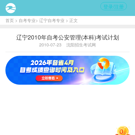
登录/注册
首页
>
自考专业
>
辽宁自考专业
> 正文
辽宁2010年自考公安管理(本科)考试计划
2010-07-23
沈阳招生考试网
课程
课程代
课程名
学
组
说明
码
称
分
号
主考院
公安管理
校：中
00
00000
（本
国人民
科）
公安大
学