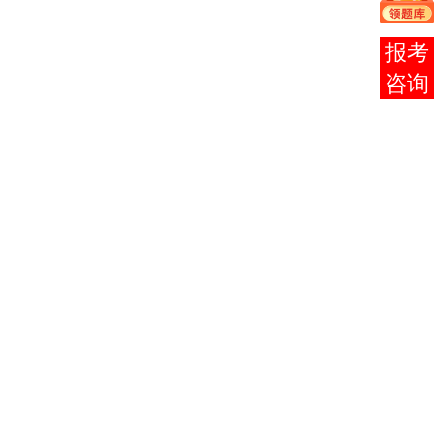
中国近现
01
03708
代史纲
2
在线
要
客服
马克思主
02
03709
义基本原
4
理概论
大学语
03
04729
4
文
从04
至06
组中任
选1
组，如
选04
英语
04
00015
1
组科
（二）
目，则
04组
中3个