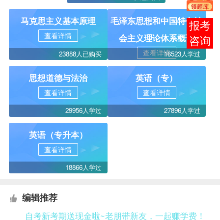
马克思主义基本原理
毛泽东思想和中国特色社
报考
查看详情
会主义理论体系概论
咨询
查看详情
23888人已购买
16523人学过
思想道德与法治
英语（专）
查看详情
查看详情
29956人学过
27896人学过
英语（专升本）
查看详情
18866人学过
编辑推荐
自考新考期送现金啦~老朋带新友，一起赚学费！