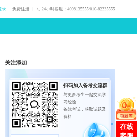
登录
免费注册
24小时客服：4008135555/010-82335555
关注添加
扫码加入备考交流群
与更多考生一起交流学
习经验
备战考试，获取试题及
资料