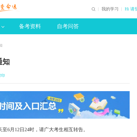
我的学习
Hi 请
备考资料
自考问答
知
通知
打印
6月12日24时，请广大考生相互转告。