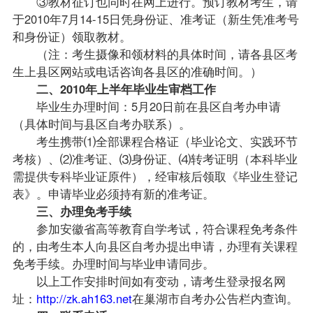
③
教材
征订也同时在网上进行。预订教材考生，请
于2010年7月14-15日凭身份证、准考证（新生凭准考号
和身份证）领取教材。
（注：考生摄像和领材料的具体时间，请各县区考
生上县区网站或电话咨询各县区的准确时间。）
二、2010年上半年
毕业生
审档工作
毕业生办理时间：5月20日前在县区
自考办
申请
（具体时间与县区自考办联系）。
考生携带⑴全部课程合格证（毕业论文、实践环节
考核）、⑵准考证、⑶身份证、⑷
转考
证明（本科毕业
需提供专科毕业证原件），经审核后领取《毕业生登记
表》。申请毕业必须持有新的准考证。
三、办理
免考
手续
参加安徽省高等教育自学考试，符合课程免考条件
的，由考生本人向县区自考办提出申请，办理有关课程
免考手续。办理时间与毕业申请同步。
以上工作安排时间如有变动，请考生登录报名网
址：
http://zk.ah163.net
在巢湖市自考办公告栏内查询。