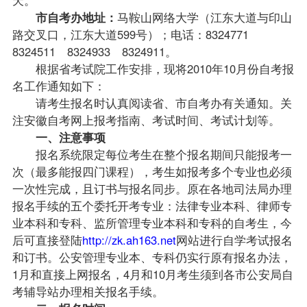
市
自考办
地址：
马鞍山网络大学（江东大道与印山
路交叉口，江东大道599号）；电话：8324771
8324511 8324933 8324911。
根据省考试院工作安排，现将2010年10月份
自考报
名
工作通知如下：
请考生报名时认真阅读省、市自考办有关通知。关
注
安徽自考
网上
报考
指南、考试时间、考试计划等。
一、注意事项
报名系统限定每位考生在整个报名期间只能报考一
次（最多能报四门
课程
），考生如报考多个专业也必须
一次性完成，且订书与报名同步。原在各地司法局办理
报名手续的五个委托开考专业：
法律专业
本科、
律师专
业
本科和专科、监所管理专业本科和专科的自考生，今
后可直接登陆
http://zk.ah163.net
网站进行自学考试报名
和订书。公安管理专业本、专科仍实行原有报名办法，
1月和直接上网报名，4月和10月考生须到各市公安局
自
考辅导
站办理相关报名手续。