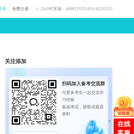
登录
免费注册
24小时客服：4008135555/010-82335555
关注添加
扫码加入备考交流群
与更多考生一起交流学
习经验
备战考试，获取试题及
资料