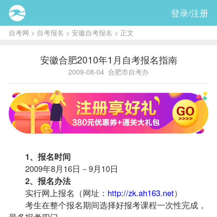
登录/注册
自考网
>
自考报名
>
安徽自考报名
> 正文
安徽合肥2010年1月自考报名指南
2009-08-04
合肥市自考办
1、
报名
时间
2009年8月16日－9月10日
2、报名办法
实行网上报名（网址：
http://zk.ah163.net
）
考生在整个报名期间选择好
报考
课程
一次性完成，
最多报考四门。