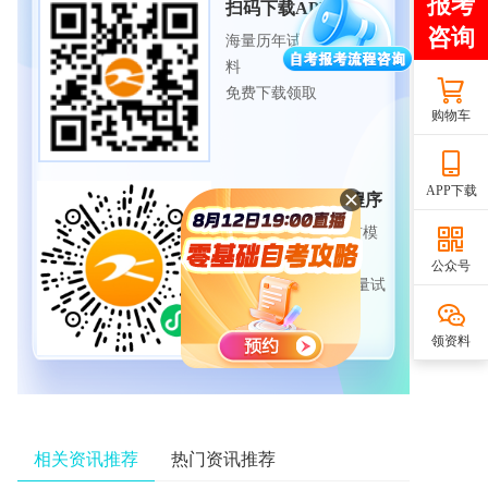
扫码下载APP
海量历年试题、备考资
料
免费下载领取
购物车
APP下载
扫码进入微信小程序
每日练题巩固、考前模
拟实战
公众号
免费体验自考365海量试
题
领资料
相关资讯推荐
热门资讯推荐