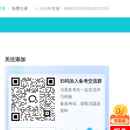
登录
免费注册
24小时客服：4008135555/010-82335555
关注添加
扫码加入备考交流群
与更多考生一起交流学
习经验
备战考试，获取试题及
资料