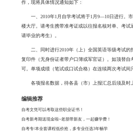
作，现将具体情况通知如下：
一、2010年1月自学考试将于1月9—10日进行。市
楼大厅。请考生携带准考证或以往报名核对单、考试
请毕业的考生）。
二、同时进行2010年（上）全国英语等级考试的
复印件（无身份证者带户口簿或军官证）。如顶替自
可。单项成绩（笔试或口试合格）在连续两次考试间
各项报名数据，待各县（市）上报汇总后须及时上
编辑推荐
自考文凭可以考取这些职业证书！
自考新考期送现金啦~老朋带新友，一起赚学费！
自考专/本全套课程低价抢，多专业任选3年畅学