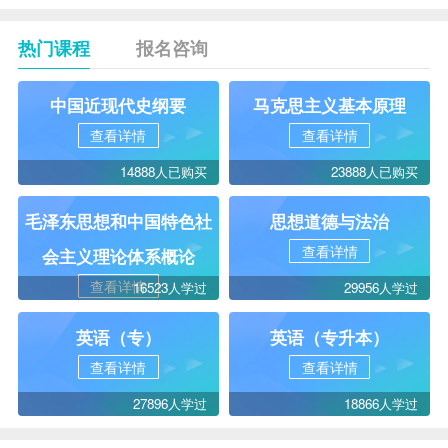
热门课程
报名咨询
中国近现代史纲要
马克思主义基本原理
查看详情
查看详情
14888人已购买
23888人已购买
毛泽东思想和中国特色社
思想道德与法治
查看详情
会主义理论体系概论
查看详情
16523人学过
29956人学过
英语（专）
英语（专升本）
查看详情
查看详情
27896人学过
18866人学过