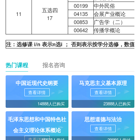
00199
中外民俗
五选四
11
04135
会展产业概论
17
00853
广告学（二）
00642
传播学概论
注：选修课 i/n 表示n选i ； 否则表示按学分选修，数
热门课程
报名咨询
中国近现代史纲要
马克思主义基本原理
查看详情
查看详情
14888人已购买
23888人已购买
毛泽东思想和中国特色社
思想道德与法治
查看详情
会主义理论体系概论
查看详情
16523人学过
29956人学过