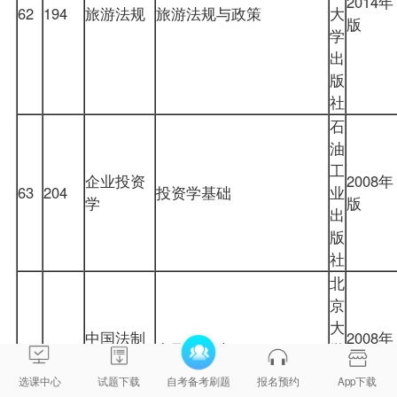
2014年
62
194
旅游法规
旅游法规与政策
大
版
学
出
版
社
石
油
工
企业投资
2008年
63
204
投资学基础
业
学
版
出
版
社
北
京
大
中国法制
2008年
64
223
中国法制史
学
史
版
出
选课中心
试题下载
自考备考刷题
报名预约
App下载
版