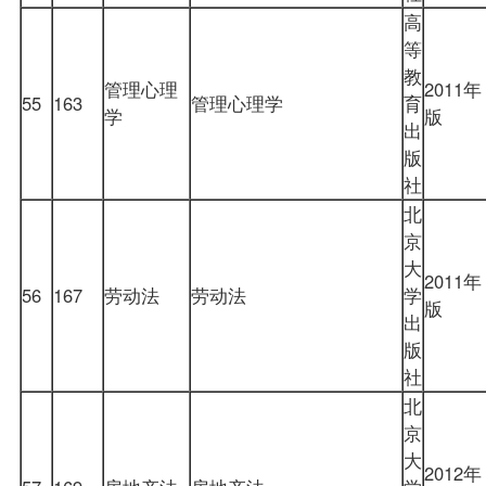
高
等
教
管理心理
2011年
55
163
管理心理学
育
学
版
出
版
社
北
京
大
2011年
56
167
劳动法
劳动法
学
版
出
版
社
北
京
大
2012年