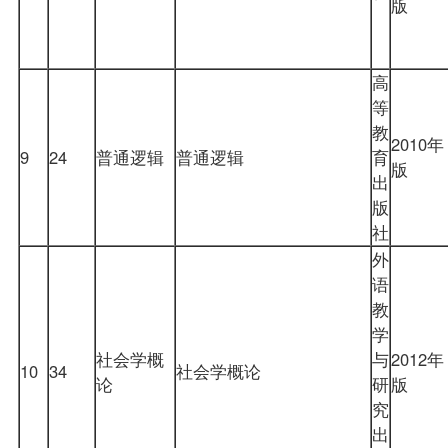
版
高
等
教
2010年
9
24
普通逻辑
普通逻辑
育
版
出
版
社
外
语
教
学
社会学概
与
2012年
10
34
社会学概论
论
研
版
究
出