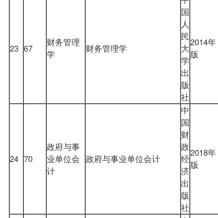
国
人
民
财务管理
2014年
23
67
财务管理学
大
学
版
学
出
版
社
中
国
财
政府与事
政
2018年
24
70
业单位会
政府与事业单位会计
经
版
计
济
出
版
社