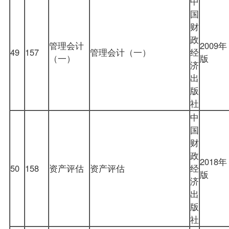
中
国
财
政
管理会计
2009年
49
157
管理会计（一）
经
（一）
版
济
出
版
社
中
国
财
政
2018年
50
158
资产评估
资产评估
经
版
济
出
版
社