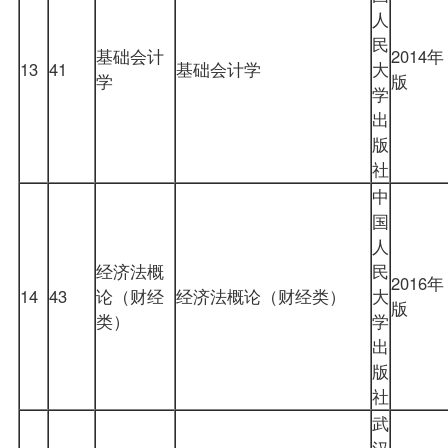
人
民
基础会计
2014年
13
41
基础会计学
大
学
版
学
出
版
社
中
国
人
经济法概
民
2016年
14
43
论（财经
经济法概论（财经类）
大
版
类）
学
出
版
社
武
汉