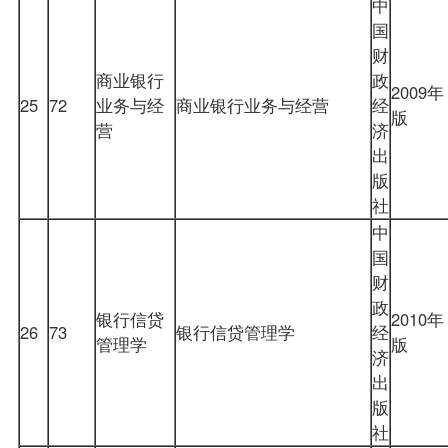
中
国
财
商业银行
政
2009年
25
72
业务与经
商业银行业务与经营
经
版
营
济
出
版
社
中
国
财
政
银行信贷
2010年
26
73
银行信贷管理学
经
管理学
版
济
出
版
社