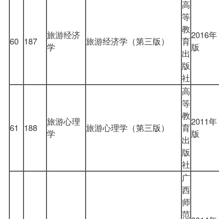
高
等
教
旅游经济
2016年
60
187
旅游经济学（第三版）
育
学
版
出
版
社
高
等
教
旅游心理
2011年
61
188
旅游心理学（第三版）
育
学
版
出
版
社
广
西
师
范