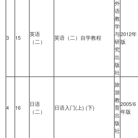
外
语
教
学
英语
与
2012年
3
15
英语（二）自学教程
（二）
研
版
究
出
版
社
旅
游
教
日语
2005/6
4
16
日语入门(上) (下)
育
（二）
年版
出
版
社