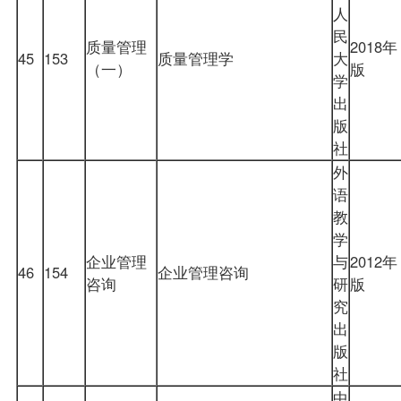
人
民
质量管理
2018年
45
153
质量管理学
大
（一）
版
学
出
版
社
外
语
教
学
企业管理
与
2012年
46
154
企业管理咨询
咨询
研
版
究
出
版
社
中