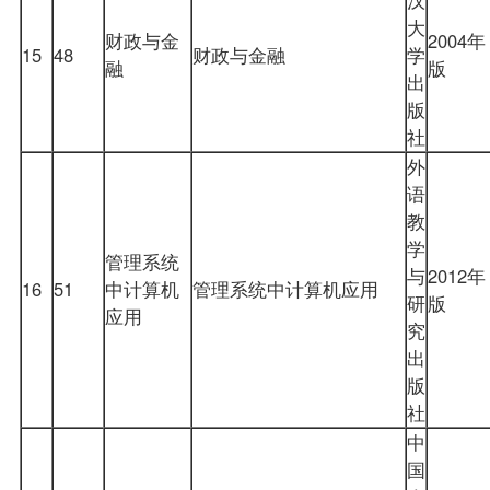
大
财政与金
2004年
15
48
财政与金融
学
融
版
出
版
社
外
语
教
学
管理系统
与
2012年
16
51
中计算机
管理系统中计算机应用
研
版
应用
究
出
版
社
中
国