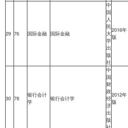
中
国
人
民
2016年
29
76
国际金融
国际金融
大
版
学
出
版
社
中
国
财
政
银行会计
2012年
30
78
银行会计学
经
学
版
济
出
版
社