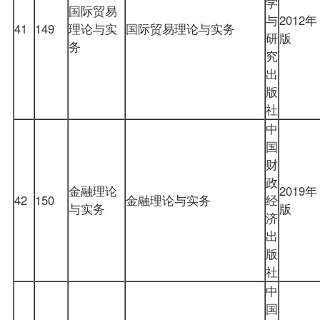
学
国际贸易
与
2012年
41
149
理论与实
国际贸易理论与实务
研
版
务
究
出
版
社
中
国
财
政
金融理论
2019年
42
150
金融理论与实务
经
与实务
版
济
出
版
社
中
国