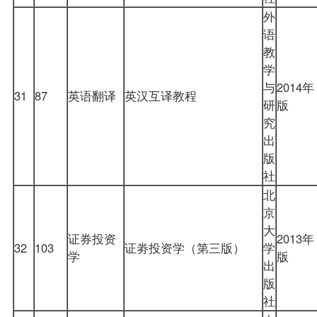
外
语
教
学
与
2014年
31
87
英语翻译
英汉互译教程
研
版
究
出
版
社
北
京
大
证券投资
2013年
32
103
证劵投资学（第三版）
学
学
版
出
版
社