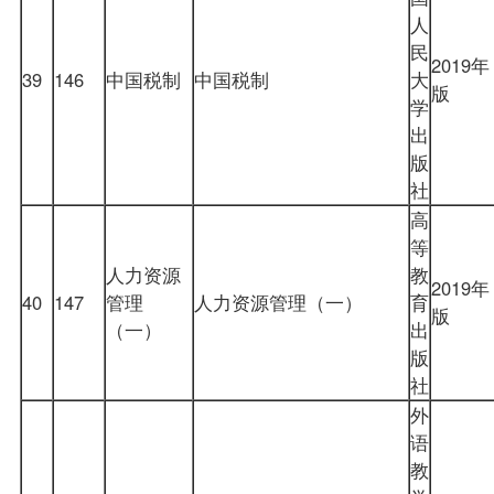
人
民
2019年
39
146
中国税制
中国税制
大
版
学
出
版
社
高
等
人力资源
教
2019年
40
147
管理
人力资源管理（一）
育
版
（一）
出
版
社
外
语
教