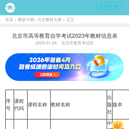
登录/注册
首页
>
教材大纲
>
北京教材大纲
> 正文
北京市高等教育自学考试2023年教材信息表
2023-01-06
北京市教育考试院
出
序
课程
课程名称
教材
名称
版
版本
号
代码
社
中