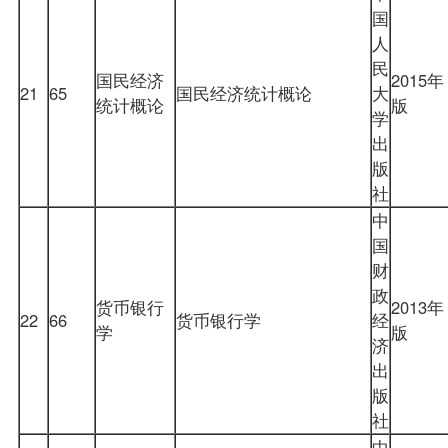
国
人
民
国民经济
2015年
21
65
国民经济统计概论
大
统计概论
版
学
出
版
社
中
国
财
政
货币银行
2013年
22
66
货币银行学
经
学
版
济
出
版
社
中