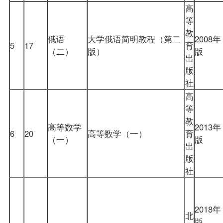
高
等
教
俄语
大学俄语简明教程（第二
2008年
5
17
育
（二）
版）
版
出
版
社
高
等
教
高等数学
2013年
6
20
高等数学（一）
育
（一）
版
出
版
社
2018年
北
版