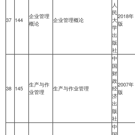
人
民
企业管理
2018年
37
144
企业管理概论
大
概论
版
学
出
版
社
中
国
财
政
生产与作
2007年
38
145
生产与作业管理
经
业管理
版
济
出
版
社
中
国