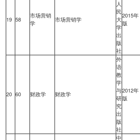
人
民
市场营销
2015年
19
58
市场营销学
大
学
版
学
出
版
社
外
语
教
学
与
2012年
20
60
财政学
财政学
研
版
究
出
版
社
中