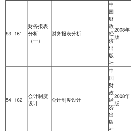
中
国
财
财务报表
政
2008年
53
161
分析
财务报表分析
经
版
（一）
济
出
版
社
中
国
财
政
会计制度
2008年
54
162
会计制度设计
经
设计
版
济
出
版
社