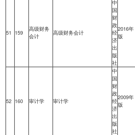
中
国
财
政
高级财务
2016年
51
159
高级财务会计
经
会计
版
济
出
版
社
中
国
财
政
2009年
52
160
审计学
审计学
经
版
济
出
版
社