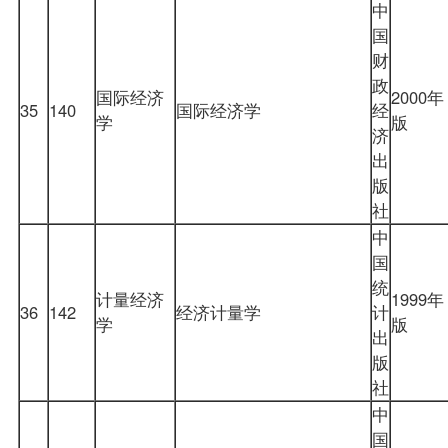
中
国
财
政
国际经济
2000年
35
140
国际经济学
经
学
版
济
出
版
社
中
国
统
计量经济
1999年
36
142
经济计量学
计
学
版
出
版
社
中
国