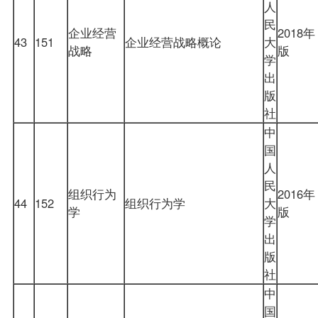
人
民
企业经营
2018年
43
151
企业经营战略概论
大
战略
版
学
出
版
社
中
国
人
民
组织行为
2016年
44
152
组织行为学
大
学
版
学
出
版
社
中
国