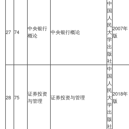
中
国
人
民
中央银行
2007年
27
74
中央银行概论
大
概论
版
学
出
版
社
中
国
人
民
证券投资
2018年
28
75
证券投资与管理
大
与管理
版
学
出
版
社