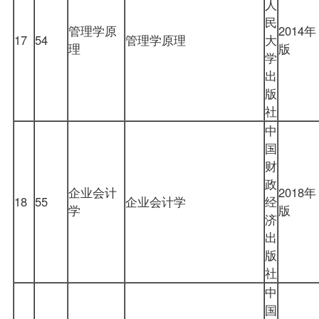
人
民
管理学原
2014年
17
54
管理学原理
大
理
版
学
出
版
社
中
国
财
政
企业会计
2018年
18
55
企业会计学
经
学
版
济
出
版
社
中
国