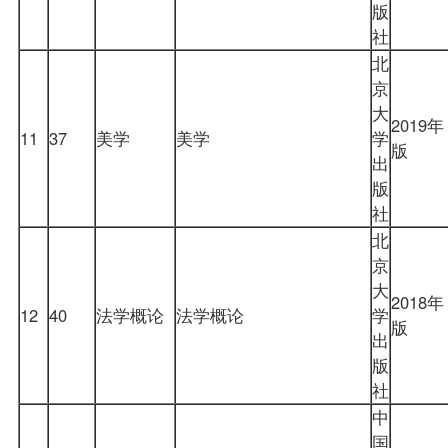
版
社
北
京
大
2019年
11
37
美学
美学
学
版
出
版
社
北
京
大
2018年
12
40
法学概论
法学概论
学
版
出
版
社
中
国