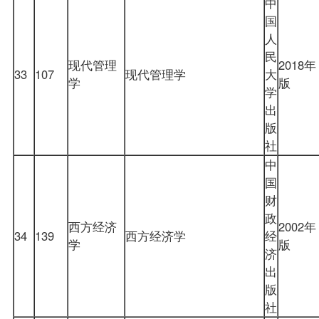
中
国
人
民
现代管理
2018年
33
107
现代管理学
大
学
版
学
出
版
社
中
国
财
政
西方经济
2002年
34
139
西方经济学
经
学
版
济
出
版
社