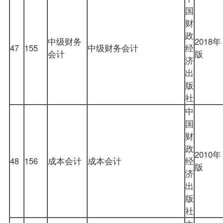
国
财
政
中级财务
2018年
47
155
中级财务会计
经
会计
版
济
出
版
社
中
国
财
政
2010年
48
156
成本会计
成本会计
经
版
济
出
版
社