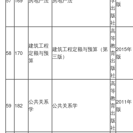
57
169
房地产法
房地产法
学
版
出
版
社
高
等
建筑工程
教
建筑工程定额与预算（第
2015年
58
170
定额与预
育
三版）
版
算
出
版
社
高
等
教
公共关系
2011年
59
182
公共关系学
育
学
版
出
版
社