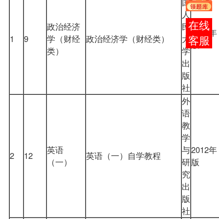
国
人
在线
政治经济
民
2016年
1
9
学（财经
政治经济学（财经类）
大
客服
版
类）
学
出
版
社
外
语
教
学
英语
与
2012年
2
12
英语（一）自学教程
（一）
研
版
究
出
版
社