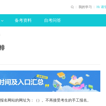
我的学习
Hi 请
备考资料
自考问答
排
排
。报名网站的网址为：（
）。不再接受考生的手工报名。