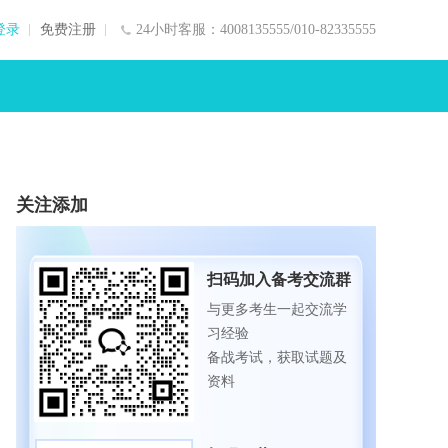
登录
免费注册
24小时客服：4008135555/010-82335555
关注添加
扫码加入备考交流群
与更多考生一起交流学
习经验
备战考试，获取试题及
资料